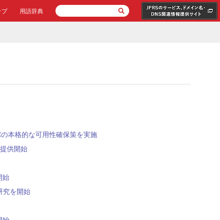
ップ
用語辞典
ーバの本格的な可用性確保策を実施
り提供開始
開始
研究を開始