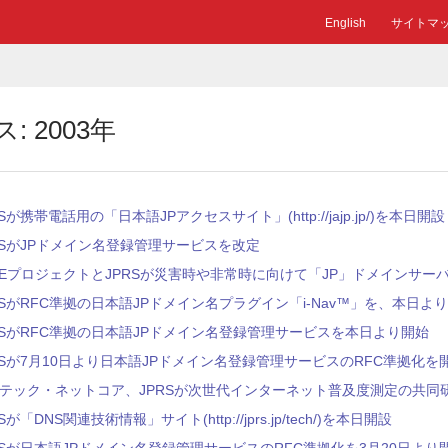
English
サイトマ
 2003年
RSが携帯電話用の「日本語JPアクセスサイト」(http://jajp.jp/)を本日開設
RSがJPドメイン名登録管理サービスを改定
DEプロジェクトとJPRSが災害時や非常時に向けて「JP」ドメインサ
RSがRFC準拠の日本語JPドメイン名プラグイン「i-Nav™」を、本日よ
RSがRFC準拠の日本語JPドメイン名登録管理サービスを本日より開始
RSが7月10日より日本語JPドメイン名登録管理サービスのRFC準拠化を
テック・ネットコア、JPRSが次世代インターネット普及度測定の共同
Sが「DNS関連技術情報」サイト(http://jprs.jp/tech/)を本日開設