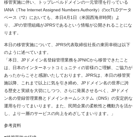
移管実施に伴い、トップレベルドメインの一元管理を行っている
IANA（The Internet Assigned Numbers Authority）のccTLDデータ
ベース（*2）においても、本日4月1日（米国西海岸時間）よ
り、.JPの管理組織がJPRSであるという情報が公開されることにな
ります。
本日の移管実施について、JPRS代表取締役社長の東田幸樹は以下
のように述べています。
「本日、JPドメイン名登録管理業務をJPNICから移管できたこと
は、日本のインターネットコミュニティの皆様のご理解、ご協力が
あったからこそと感謝いたしております。JPRSは、本日の移管実
施以降、これまで以上に気を引き締め、JPドメイン名の世界に誇
る歴史と実績を大切にしつつ、さらに発展させるべく、JPドメイ
ン名の登録管理業務とドメインネームシステム（DNS）の安定的な
運用を行ってまいります。また、民間企業の柔軟性と機動力を活か
し、より一層のサービスの向上をめざしてまいります。」
参考資料