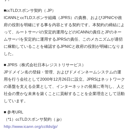
■ccTLDスポンサ契約（.JP）
ICANNとccTLDスポンサ組織（JPRS）の責務、およびJPNICや政
府の役割を明確にする事を内容とする契約です。本契約の締結によ
って、ルートサーバの安定的運用などのICANNの責任とJPのネー
ムサーバを安定的に運用するJPRSの責任、このメカニズムが適切
に稼動していることを確認するJPNICと政府の役割が明確になりま
した。
■ JPRS（株式会社日本レジストリサービス）
JPドメイン名の登録・管理、およびドメインネームシステムの運
用を行う会社として2000年12月26日に設立。JPRSはネットワーク
の基盤を支える企業として、インターネットの発展に寄与し、人と
社会の豊かな未来を築くことに貢献することを企業理念として活動
しています。
■ 参考URL
（*1）ccTLDスポンサ契約（.jp）
http://www.icann.org/cctlds/jp/