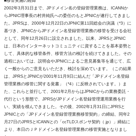
■移管実施の経緯
2002年3月31日まで、JPドメイン名の登録管理業務は、ICANNか
らJPNIC理事長の村井純氏への委任のもとJPNICが遂行してきまし
た。JPRSは、2000年12月22日のJPNIC第11回総会の決議（*3）に
基づき、JPNICからJPドメイン名登録管理業務の移管を受ける会社
として、同年12月26日に設立されました。以来、JPRSとJPNIC
は、日本のインターネットコミュニティに資することを基本姿勢と
して、具体的な移管条件、移管方法の検討を続けてきました。その
過程においては、説明会やJPNICによるご意見募集等を通じて、広
く一般からのご意見もいただき、検討を深めています。（この結果
は、JPRSとJPNICが2001年11月9日に結んだ「JPドメイン名登録
管理業務の移管に関する覚書」（*4）に反映されています。）ま
た、これらと並行して、2001年2月からはJPNICからの業務委託・
代行という形態で、JPRSがJPドメイン名登録管理運用業務を行
い、実績を積んできました。その後、2002年1月31日にJPRSと
JPNICとの「JPドメイン名登録管理業務移管契約」の締結、同年2
月27日のJPRSとICANNとの「ccTLDスポンサ契約（.jp）」締結に
より、本日のＪＰドメイン名登録管理業務の移管実施となりまし