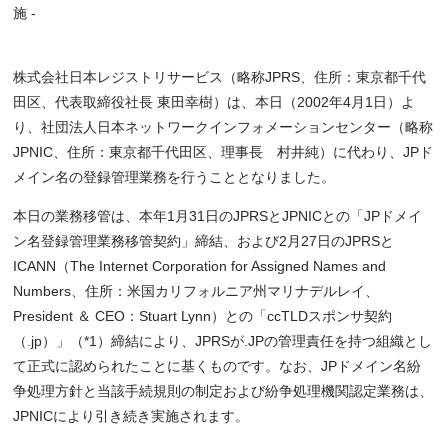
施 -
株式会社日本レジストリサービス（略称JPRS、住所：東京都千代
田区、代表取締役社長 東田幸樹）は、本日（2002年4月1日）よ
り、社団法人日本ネットワークインフォメーションセンター（略称
JPNIC、住所：東京都千代田区、理事長 村井純）に代わり、JPド
メイン名の登録管理業務を行うこととなりました。
本日の業務移管は、本年1月31日のJPRSとJPNICとの「JPドメイ
ン名登録管理業務移管契約」締結、および2月27日のJPRSと
ICANN（The Internet Corporation for Assigned Names and
Numbers、住所：米国カリフォルニア州マリナデルレイ、
President ＆ CEO：Stuart Lynn）との「ccTLDスポンサ契約
（.jp）」（*1）締結により、JPRSが.JPの管理責任を持つ組織とし
て正式に認められたことに基くものです。なお、JPドメイン名紛
争処理方針と当該手続規則の制定および紛争処理機関認定業務は、
JPNICにより引き続き実施されます。