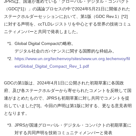
JPRSは、国連が進めている「グローバル・デジタル・コンパクト
（GDC[*1]）」の議論プロセスの中で2024年5月21日に開催された
ステークホルダーセッションにおいて、第1版（GDC Rev.1）[*2]
に対する声明を、ccTLDレジストリを中心とする世界の技術コミュ
ニティメンバーと共同で発表しました。
Global Digital Compactの略称。
デジタル社会のガバナンスに関する国際的な枠組み。
https://www.un.org/techenvoy/sites/www.un.org.techenvoy/fil
es/Global_Digital_Compact_Rev_1.pdf
GDCの第1版は、2024年4月1日に公開された初期草案に各国政
府、及び各ステークホルダーから寄せられたコメントを反映して国
連がまとめたもので、JPRSも初期草案に対し共同でコメントを提
出していました[*3]。今回の声明は第1版に対する、更なる意見表明
となります。
JPRSが国連グローバル・デジタル・コンパクトの初期草案に
対する共同声明を技術コミュニティメンバーと発表