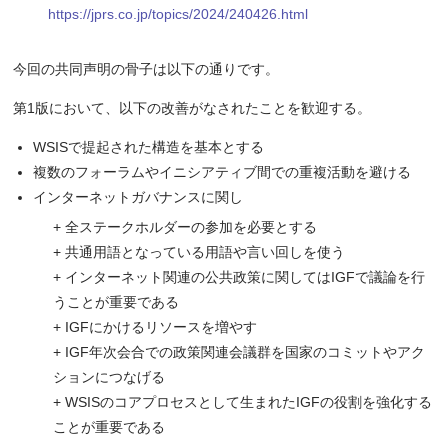
https://jprs.co.jp/topics/2024/240426.html
今回の共同声明の骨子は以下の通りです。
第1版において、以下の改善がなされたことを歓迎する。
WSISで提起された構造を基本とする
複数のフォーラムやイニシアティブ間での重複活動を避ける
インターネットガバナンスに関し
全ステークホルダーの参加を必要とする
共通用語となっている用語や言い回しを使う
インターネット関連の公共政策に関してはIGFで議論を行
うことが重要である
IGFにかけるリソースを増やす
IGF年次会合での政策関連会議群を国家のコミットやアク
ションにつなげる
WSISのコアプロセスとして生まれたIGFの役割を強化する
ことが重要である