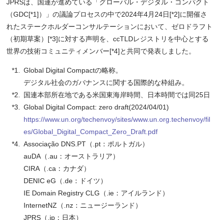
JPRSは、国連が進めている「グローバル・デジタル・コンパクト
（GDC[*1]）」の議論プロセスの中で2024年4月24日[*2]に開催さ
れたステークホルダーコンサルテーションにおいて、ゼロドラフト
（初期草案）[*3]に対する声明を、ccTLDレジストリを中心とする
世界の技術コミュニティメンバー[*4]と共同で発表しました。
Global Digital Compactの略称。
デジタル社会のガバナンスに関する国際的な枠組み。
国連本部所在地である米国東海岸時間、日本時間では同25日
Global Digital Compact: zero draft(2024/04/01)
https://www.un.org/techenvoy/sites/www.un.org.techenvoy/fil
es/Global_Digital_Compact_Zero_Draft.pdf
Associação DNS.PT（.pt：ポルトガル）
auDA（.au：オーストラリア）
CIRA（.ca：カナダ）
DENIC eG（.de：ドイツ）
IE Domain Registry CLG（.ie：アイルランド）
InternetNZ（.nz：ニュージーランド）
JPRS（.jp：日本）