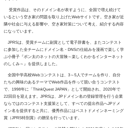
受賞作品は、そのドメイン名が表すように、全国で増え続けて
いるという空き家の問題を取り上げたWebサイトです。空き家が近
隣や社会に与える影響や、空き家対策について考え、紹介する内容
になっています。
JPRSは、受賞チームに副賞として電子辞書を、またコンテスト
に参加した全チームにドメイン名・DNSの仕組みを漫画で楽しく学
ぶ小冊子『ポン太のネットの大冒険～楽しくわかるインターネット
のしくみ～』を提供しました。
全国中学高校Webコンテストは、3～5人でチームを作り、自分
たちの興味のあるテーマでWeb作品を作って競い合うコンテスト
で、1998年に「ThinkQuest JAPAN」として開始され、2020年で
22回目を迎えます。JPRSは、JPドメイン名の登録管理を行う企業
ならではのコンテスト支援策として、すべての提出作品へJPドメ
イン名を提供すると共に、優秀作品にはベストドメインネーミング
賞（JPRS特別賞）の贈呈を行っています。