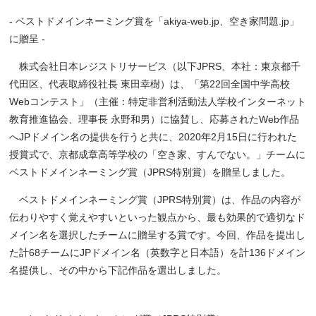
‐ ベストドメインネーミング賞を「akiya-web.jp、空き家問題.jp」
に贈呈 ‐
株式会社日本レジストリサービス（以下JPRS、本社：東京都千
代田区、代表取締役社長 東田幸樹）は、「第22回全国中学高校
Webコンテスト」（主催：特定非営利活動法人学校インターネット
教育推進協会、理事長 永野和男）に協賛し、応募されたWeb作品
へJPドメイン名の提供を行うと共に、2020年2月15日に行われた
授賞式で、京都成章高等学校の「空き家、すんでない。」チームに
ベストドメインネーミング賞（JPRS特別賞）を贈呈しました。
ベストドメインネーミング賞（JPRS特別賞）は、作品の内容が
伝わりやすく覚えやすいといった観点から、最も効果的で適切なド
メイン名を選択したチームに贈呈する賞です。今回、作品を提出し
た計68チームにJPドメイン名（英数字と日本語）を計136ドメイン
名提供し、その中から下記作品を選出しました。