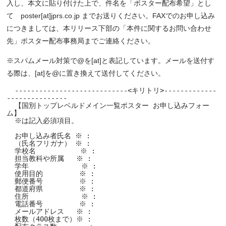
入し、本文に貼り付けた上で、件名を「ポスター配布希望」とし
て poster[at]jprs.co.jp までお送りください。FAXでのお申し込み
につきましては、本リリース下部の「本件に関するお問い合わせ
先」ポスター配布事務局までご連絡ください。
※スパムメール対策で@を[at]と表記しています。メールを送付す
る際は、[at]を@に置き換えて送付してください。
  ----------------------------<キリトリ>-------------
---------------

  【国別トップレベルドメイン一覧ポスター お申し込みフォー
ム】

  ※は記入必須項目。

  お申し込み者氏名 ※ : 

  （氏名フリガナ） ※ : 

  学校名           ※ : 

  担当教科や所属   ※ : 

  学年             ※ : 

  使用目的         ※ : 

  郵便番号         ※ : 

  都道府県         ※ : 

  住所             ※ : 

  電話番号         ※ : 

  メールアドレス   ※ : 

  枚数（400枚まで）※ : 
