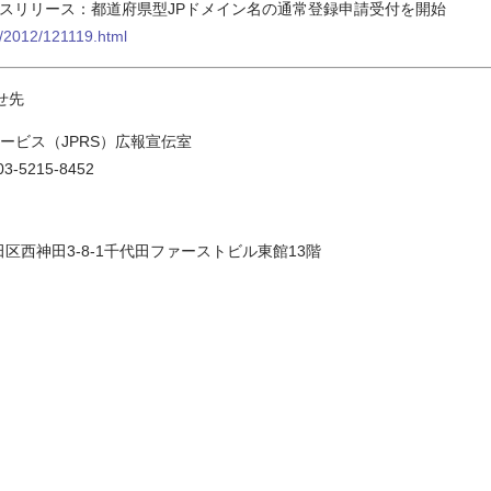
プレスリリース：都道府県型JPドメイン名の通常登録申請受付を開始
ss/2012/121119.html
せ先
ービス（JPRS）広報宣伝室
03-5215-8452
代田区西神田3-8-1千代田ファーストビル東館13階