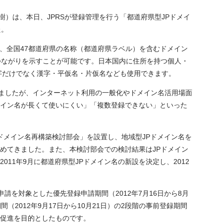
）は、本日、JPRSが登録管理を行う「都道府県型JPドメイ
た。
.jp」のように、全国47都道府県の名称（都道府県ラベル）を含むドメイン
つながりを示すことが可能です。日本国内に住所を持つ個人・
字だけでなく漢字・平仮名・片仮名なども使用できます。
きましたが、インターネット利用の一般化やドメイン名活用場面
イン名が長くて使いにくい」「複数登録できない」といった
Pドメイン名再構築検討部会」を設置し、地域型JPドメイン名を
めてきました。また、本検討部会での検討結果はJPドメイン
11年9月に都道府県型JPドメイン名の新設を決定し、2012
請を対象とした優先登録申請期間（2012年7月16日から8月
2012年9月17日から10月21日）の2段階の事前登録期間
促進を目的としたものです。