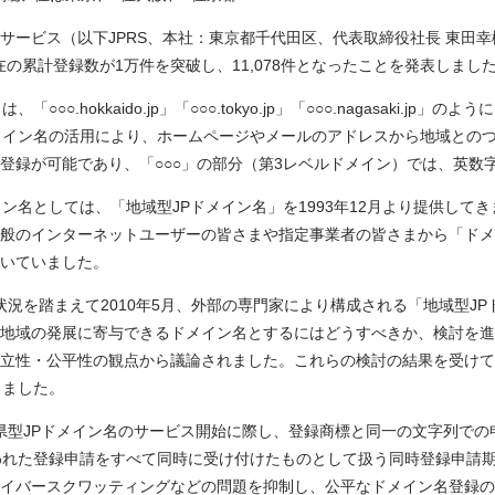
ービス（以下JPRS、本社：東京都千代田区、代表取締役社長 東田幸樹
現在の累計登録数が1万件を突破し、11,078件となったことを発表しまし
○○○.hokkaido.jp」「○○○.tokyo.jp」「○○○.nagasaki
メイン名の活用により、ホームページやメールのアドレスから地域との
登録が可能であり、「○○○」の部分（第3レベルドメイン）では、英数
ン名としては、「地域型JPドメイン名」を1993年12月より提供して
般のインターネットユーザーの皆さまや指定事業者の皆さまから「ドメ
いていました。
状況を踏まえて2010年5月、外部の専門家により構成される「地域型J
地域の発展に寄与できるドメイン名とするにはどうすべきか、検討を進
立性・公平性の観点から議論されました。これらの検討の結果を受けて20
しました。
県型JPドメイン名のサービス開始に際し、登録商標と同一の文字列での申
れた登録申請をすべて同時に受け付けたものとして扱う同時登録申請期間（
イバースクワッティングなどの問題を抑制し、公平なドメイン名登録の