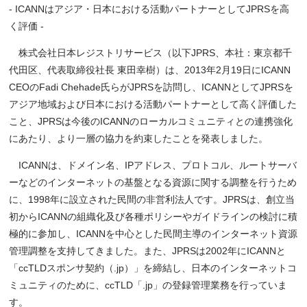
- ICANNはアジア・日本における活動パートナーとしてJPRSを高
く評価 -
株式会社日本レジストリサービス（以下JPRS、本社：東京都千
代田区、代表取締役社長 東田幸樹）は、2013年2月19日にICANN
CEOのFadi Chehade氏らがJPRSを訪問し、ICANNとしてJPRSを
アジア地域および日本における活動パートナーとして高く評価した
こと、JPRSは今後のICANNのローカルコミュニティとの連携強化
にあたり、より一層の協力を約束したことを発表しました。
ICANNは、ドメイン名、IPアドレス、プロトコル、ルートサーバ
ーなどのインターネットの基盤となる資源に関する調整を行うため
に、1998年に設立された民間の非営利法人です。JPRSは、創立当
初からICANNの組織化及び各種ポリシーやガイドラインの検討に積
極的に参加し、ICANNを中心とした民間主導のインターネット資源
管理調整を支持してきました。また、JPRSは2002年にICANNと
「ccTLDスポンサ契約（.jp）」を締結し、日本のインターネットコ
ミュニティのために、ccTLD「.jp」の登録管理業務を行っていま
す。