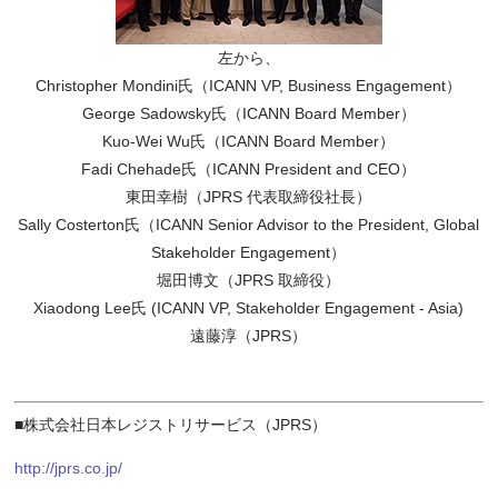
左から、
Christopher Mondini氏（ICANN VP, Business Engagement）
George Sadowsky氏（ICANN Board Member）
Kuo-Wei Wu氏（ICANN Board Member）
Fadi Chehade氏（ICANN President and CEO）
東田幸樹（JPRS 代表取締役社長）
Sally Costerton氏（ICANN Senior Advisor to the President, Global
Stakeholder Engagement）
堀田博文（JPRS 取締役）
Xiaodong Lee氏 (ICANN VP, Stakeholder Engagement - Asia)
遠藤淳（JPRS）
■株式会社日本レジストリサービス（JPRS）
http://jprs.co.jp/