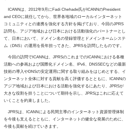
ICANNは、2012年9月にFadi Chehade氏がICANNのPresident
and CEOに就任してから、世界各地域のローカルインターネット
コミュニティとの連携を強化する方針を掲げており、今回のJPRS
訪問も、アジア地域および日本における活動強化のパートナーとし
て、日本において、ドメイン名の登録管理とドメインネームシステ
ム（DNS）の運用を長年担ってきた、JPRSを訪問したものです。
今回の訪問でICANNは、JPRSのこれまでのICANNにおける各種
活動への参画および国際化ドメイン名、IPv6、DNSSECなどの最新
技術の導入やDNSの安定運用に関する取り組みをはじめとする、イ
ンターネット全体に対する貢献を高く評価するとともに、ICANNの
アジア地域および日本における活動を強化するにあたり、JPRSが
大きな役割を担うことについて期待を示し、JPRSはこれに応えて
いくことを約束しました。
JPRSは、ICANNによる民間主導のインターネット資源管理体制
を今後も支えるとともに、インターネットの健全な発展のために、
今後も貢献を続けていきます。