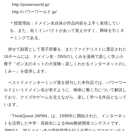
http://powerworld.jp/
http://パワーワールド.jp/
＊授賞理由：ドメイン名自体が作品内容を上手く表現してい
る。また、短くインパクトがあって覚えやすく、興味を引くネ
ーミングである。
併せて副賞として電子辞書を、またファイナリストに選定された
16チームには、ドメイン名・DNSのしくみを漫画で楽しく学ぶ小
冊子『ポン太のネットの大冒険～楽しくわかるインターネットのし
くみ～』を提供します。
ベストドメインネーミング賞を授与した本作品では、パワーワー
ルドというドメイン名が表すように、物体に働く力について解説し
ており、クイズやゲームを交えながら、楽しく学べる作品となって
います。
「ThinkQuest JAPAN」は、1998年に開始された、インターネッ
トを活用した中学・高校生によるWeb教材開発コンテストです。
JPRSは、JPドメイン名の登録管理を行う企業ならではのコンテス