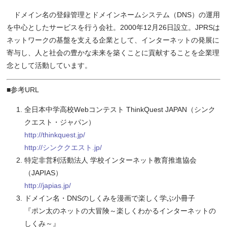
ドメイン名の登録管理とドメインネームシステム（DNS）の運用
を中心としたサービスを行う会社。2000年12月26日設立。JPRSは
ネットワークの基盤を支える企業として、インターネットの発展に
寄与し、人と社会の豊かな未来を築くことに貢献することを企業理
念として活動しています。
■参考URL
全日本中学高校Webコンテスト ThinkQuest JAPAN（シンク
クエスト・ジャパン）
http://thinkquest.jp/
http://シンククエスト.jp/
特定非営利活動法人 学校インターネット教育推進協会
（JAPIAS）
http://japias.jp/
ドメイン名・DNSのしくみを漫画で楽しく学ぶ小冊子
『ポン太のネットの大冒険～楽しくわかるインターネットの
しくみ～』