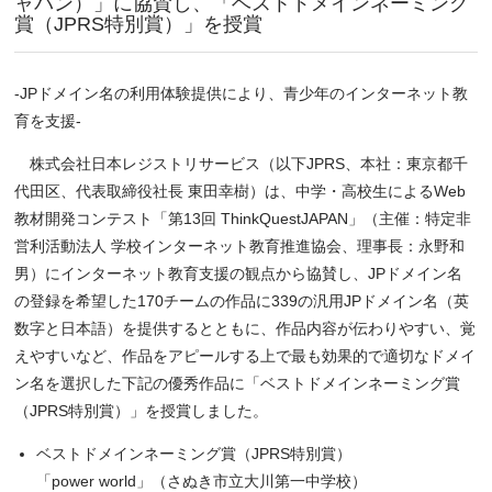
ャパン）」に協賛し、「ベストドメインネーミング
賞（JPRS特別賞）」を授賞
‐JPドメイン名の利用体験提供により、青少年のインターネット教
育を支援‐
株式会社日本レジストリサービス（以下JPRS、本社：東京都千
代田区、代表取締役社長 東田幸樹）は、中学・高校生によるWeb
教材開発コンテスト「第13回 ThinkQuestJAPAN」（主催：特定非
営利活動法人 学校インターネット教育推進協会、理事長：永野和
男）にインターネット教育支援の観点から協賛し、JPドメイン名
の登録を希望した170チームの作品に339の汎用JPドメイン名（英
数字と日本語）を提供するとともに、作品内容が伝わりやすい、覚
えやすいなど、作品をアピールする上で最も効果的で適切なドメイ
ン名を選択した下記の優秀作品に「ベストドメインネーミング賞
（JPRS特別賞）」を授賞しました。
ベストドメインネーミング賞（JPRS特別賞）
「power world」（さぬき市立大川第一中学校）