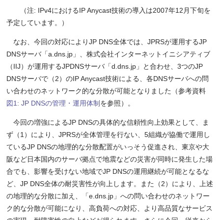
（注: IPv4におけるIP Anycast技術の導入は2007年12月下旬を
予定しています。）
なお、今回の対応によりJP DNS全体では、JPRSが運用するJP
DNSサーバ「a.dns.jp」、株式会社インターネットイニシアティブ
（IIJ）が運用するJPDNSサーバ「d.dns.jp」と合わせ、3つのJP
DNSサーバで（2）のIP Anycast技術による、各DNSサーバへの問
い合わせのネットワーク的な分散が可能となりました（参考資料
図1: JP DNSの管理・運用体制
を参照）。
今回の増強によるJP DNSの具体的な信頼性向上効果として、ま
ず（1）により、JPRSが全体管理を行ない、5組織が協働で運用し
ているJP DNSの地理的な分散配置がいっそう促進され、東京や大
阪など日本国内のサーバ拠点で地震などの災害が同時に発生した場
合でも、影響を受けない地域でJP DNSの運用継続が可能となるな
ど、JP DNS全体の耐災害性が向上します。また（2）により、上述
の地理的な分散に加え、「e.dns.jp」への問い合わせのネットワー
ク的な分散が可能になり、高負荷への対応、より高品質なサービス