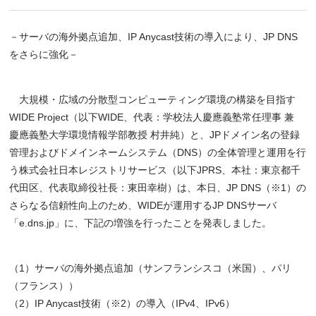
－サーバの海外拠点追加、IP Anycast技術の導入により、JP DNS
をさらに強化－
大規模・広域の分散型コンピューティング環境の構築を目指す
WIDE Project（以下WIDE、代表：学校法人慶應義塾常任理事 兼
慶應義塾大学環境情報学部教授 村井純）と、JPドメイン名の登録
管理およびドメインネームシステム（DNS）の全体管理と運用を行
う株式会社日本レジストリサービス（以下JPRS、本社：東京都千
代田区、代表取締役社長：東田幸樹）は、本日、JP DNS（※1）の
さらなる信頼性向上のため、WIDEが運用するJP DNSサーバ
「e.dns.jp」に、下記の増強を行ったことを発表しました。
（1）サーバの海外拠点追加（サンフランシスコ（米国）、パリ
（フランス））
（2）IP Anycast技術（※2）の導入（IPv4、IPv6）