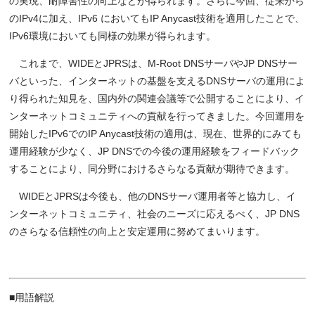
の実現、耐障害性の向上などが得られます。さらに今回、従来から
のIPv4に加え、IPv6 においてもIP Anycast技術を適用したことで、
IPv6環境においても同様の効果が得られます。
これまで、WIDEとJPRSは、M-Root DNSサーバやJP DNSサー
バといった、インターネットの基盤を支えるDNSサーバの運用によ
り得られた知見を、国内外の関連会議等で公開することにより、イ
ンターネットコミュニティへの貢献を行ってきました。今回運用を
開始したIPv6でのIP Anycast技術の適用は、現在、世界的にみても
運用経験が少なく、JP DNSでの今後の運用経験をフィードバック
することにより、同分野におけるさらなる貢献が期待できます。
WIDEとJPRSは今後も、他のDNSサーバ運用者等と協力し、イ
ンターネットコミュニティ、社会のニーズに応えるべく、JP DNS
のさらなる信頼性の向上と安定運用に努めてまいります。
■用語解説