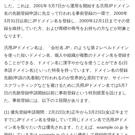
した。これは、2001年 5月7日から運用を開始する汎用JPドメイン
名の先願登録申請に先立って行われる事前登録の一環で、2000年
3月31日以前にJPドメイン名を登録し、2000年12月1日までその登
録を維持していた方、および商標や商号をお持ちの方などが対象と
なります。
汎用JPドメイン名は、「会社名.JP」のような第２レベルドメイン
を使った短いドメイン名、個人や組織が複数のドメイン名を登録す
ることができる、ドメイン名に漢字やかなを使うことができる(日
本語ドメイン名)といった特長を持っています。ドメイン名の登録
先願(申請の先着順)で行われるのが世界的な原則ですが、サイバー
スクワッティングなどを避けるために汎用JPドメイン名では5月7
日の先願登録申請開始以前に事前登録という特別措置を設けまし
た。事前登録には、以下の２段階があります。
(1) 優先登録申請期間：2月22日(木)正午から3月23日(金)正午まで
すでにJPドメイン名を登録していて同じドメイン名で汎用JPドメ
イン名を取りたい方は優先されます。たとえば、example.co.jp を
登録している方は example.jp のように優先して登録申請すること