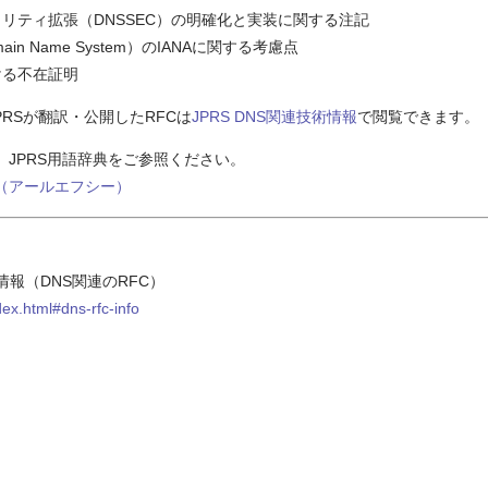
セキュリティ拡張（DNSSEC）の明確化と実装に関する注記
main Name System）のIANAに関する考慮点
おける不在証明
RSが翻訳・公開したRFCは
JPRS DNS関連技術情報
で閲覧できます。
は、JPRS用語辞典をご参照ください。
C（アールエフシー）
術情報（DNS関連のRFC）
ndex.html#dns-rfc-info