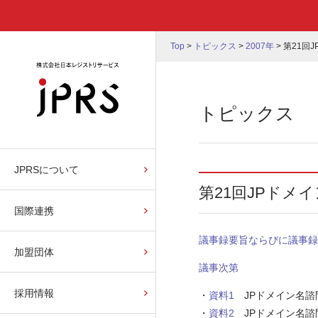
Top
>
トピックス
>
2007年
>
第21回
トピックス
JPRSについて
第21回JPドメ
国際連携
議事録要旨ならびに議事録
加盟団体
議事次第
採用情報
・
資料1
JPドメイン名諮問委
・
資料2
JPドメイン名諮問委