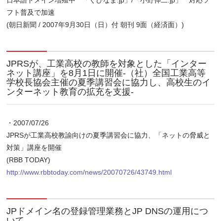
日本語ドメイン増殖中 「ぐびなま.jp」/「小野伸二.jp」 対応ソ
フト普及で加速
(朝日新聞 / 2007年9月30日（日）付 朝刊 9面（経済面）)
JPRSが、工業高校の教師を対象とした「インター
ネット講座」を8月1日に開催‐（社）全国工業高等
学校長協会主催の夏季講習会に協力し、高校生のイ
ンターネット教育の拡充を支援‐
・2007/07/26
JPRSが工業高校教諭向けの夏季講習会に協力、「ネットの脅威と
対策」講座を開催
(RBB TODAY)
http://www.rbbtoday.com/news/20070726/43749.html
JPドメイン名の登録管理業務とJP DNSの運用につ
いて